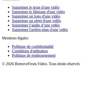
Supprimer le texte d'une vidéo
Supprimer le filigrane d'une vidéo
Supprimer un logo d'une vidéo
Supprimer un objet d'une vidéo
Supprimer l’audio d’une vidéo
Supprimer l'arrière-plan d'une vidéo
Mentions légales
Politique de confidentialité
Conditions d'utilisation
Politique de remboursement
©
2026
RemoveFrom.Video
.
Tous droits réservés