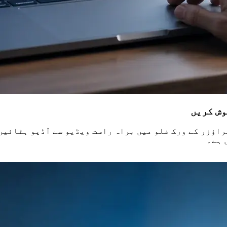
وش کریں
براؤزر کے ورک فلو میں براہ راست ویڈیو سے آڈیو ہٹائیں
 ہے۔