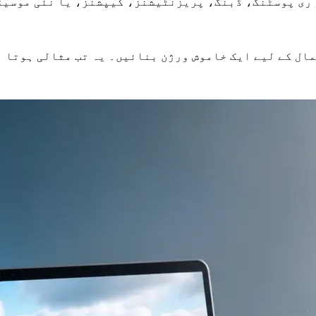
ری پوسٹنگ، ڈبنگ، پریزنٹیشنز، کیپشنز، یا نئی موسیقی
مال کے لیے ایک خاموش ورژن بنائیں۔ یہ تب مثالی ہوتا 