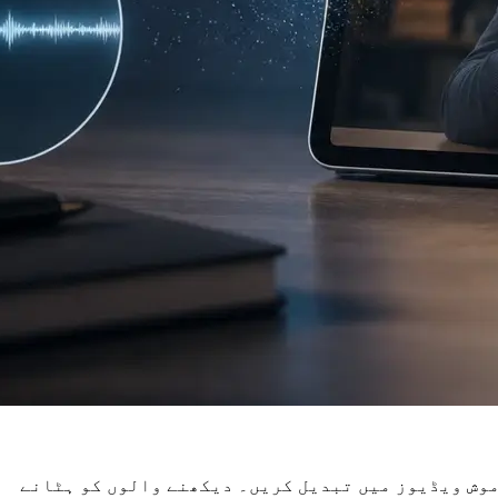
لیے خاموش ویڈیوز میں تبدیل کریں۔ دیکھنے والوں کو ہٹانے