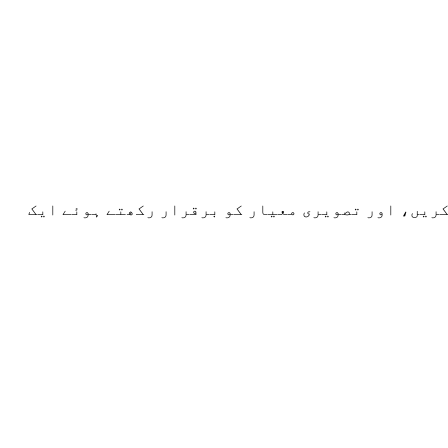
فائل اپ لوڈ کریں، اصل آواز کو خاموش کریں، اور تصویری معیار کو برقرار رکھتے ہوئے ایک