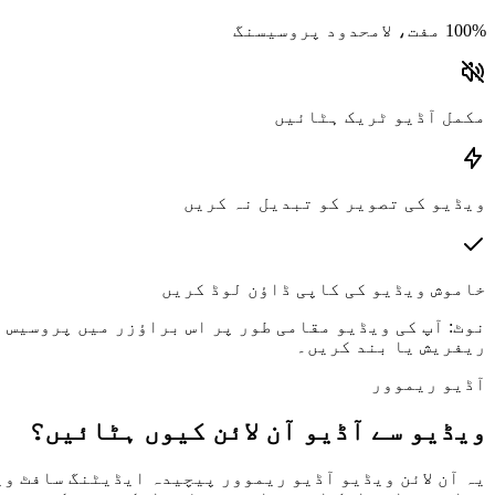
100% مفت، لامحدود پروسیسنگ
مکمل آڈیو ٹریک ہٹائیں
ویڈیو کی تصویر کو تبدیل نہ کریں
خاموش ویڈیو کی کاپی ڈاؤن لوڈ کریں
نوٹ
:
آپ کی ویڈیو مقامی طور پر اس براؤزر میں پروسیس ہ
ریفریش یا بند کریں۔
آڈیو ریموور
ویڈیو سے آڈیو آن لائن کیوں ہٹائیں؟
یہ آن لائن ویڈیو آڈیو ریموور پیچیدہ ایڈیٹنگ سافٹ وی