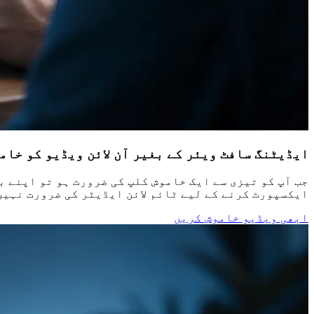
ایڈیٹنگ سافٹ ویئر کے بغیر آن لائن ویڈیو کو خام
جب آپ کو تیزی سے ایک خاموش کلپ کی ضرورت ہو تو اپنے 
ایکسپورٹ کرنے کے لیے ٹائم لائن ایڈیٹر کی ضرورت نہیں
ابھی ویڈیو خاموش کریں