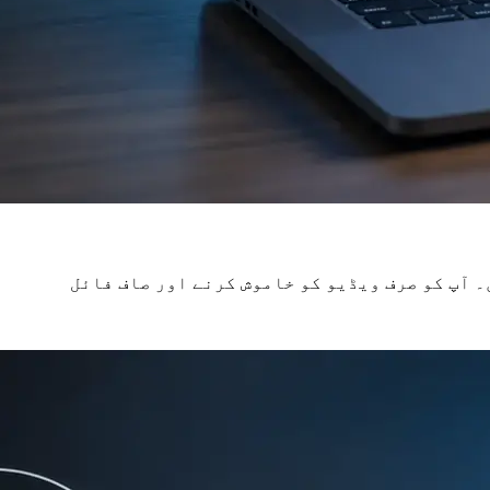
۔ آپ کو صرف ویڈیو کو خاموش کرنے اور صاف فائل