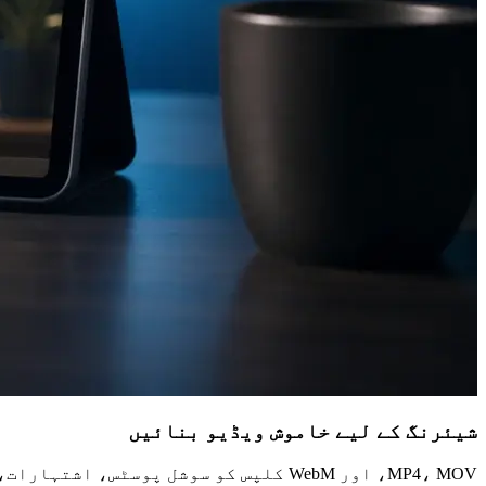
شیئرنگ کے لیے خاموش ویڈیو بنائیں
MP4، MOV، اور WebM کلپس کو سوشل پو