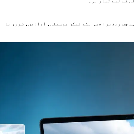
 کے لیے تیار ہو۔
ہے جب ویڈیو اچھی لگے لیکن موسیقی، آوازیں، شور، یا