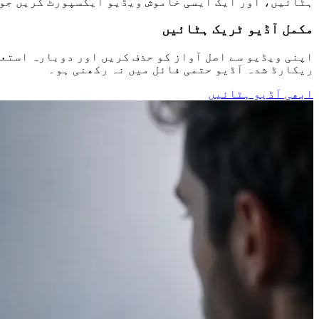
ہٹائیں، اور ایک ایسی خاموش ویڈیو ایکسپورٹ کریں جو 
مکمل آڈیو ٹریک ہٹائیں
اپنی ویڈیو سے اصل آواز کو حذف کریں اور دوبارہ استع
ریکارڈ شدہ آڈیو حتمی فائل میں نہ رکھنی ہو۔
ابھی آڈیو ہٹائیں