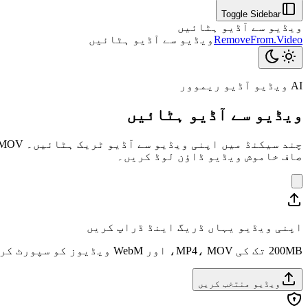
Toggle Sidebar
ویڈیو سے آڈیو ہٹائیں
RemoveFrom.Video
ویڈیو سے آڈیو ہٹائیں
AI ویڈیو آڈیو ریموور
ویڈیو سے آڈیو ہٹائیں
صاف خاموش ویڈیو ڈاؤن لوڈ کریں۔
اپنی ویڈیو یہاں ڈریگ اینڈ ڈراپ کریں
200MB تک کی MP4، MOV، اور WebM ویڈیوز کو سپورٹ کرتا ہے۔
ویڈیو منتخب کریں