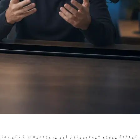
سٹس، اشتہارات، لینڈنگ پیجز، ٹیوٹوریلز، اور پریزنٹیشنز کے 