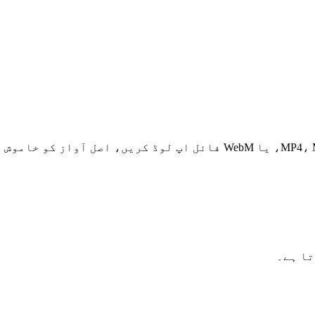
چند سیکنڈ میں اپنی ویڈیو سے آڈیو ٹریک ہٹائیں۔ MP4، MOV، یا WebM 