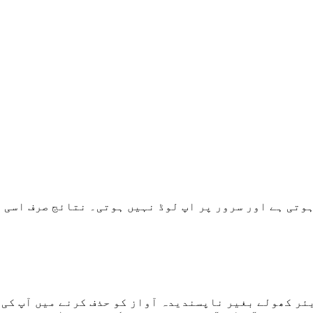
وتی ہے اور سرور پر اپ لوڈ نہیں ہوتی۔ نتائج صرف اسی 
ئر کھولے بغیر ناپسندیدہ آواز کو حذف کرنے میں آپ کی 