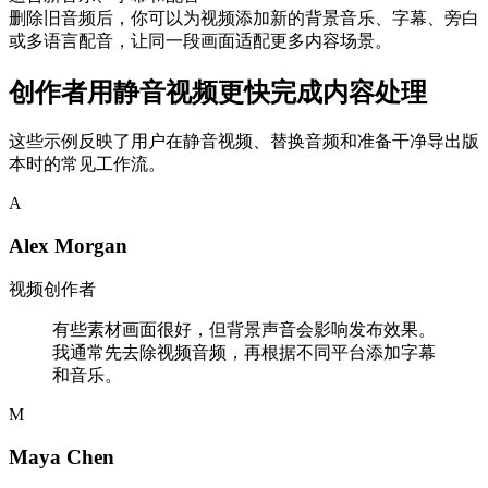
删除旧音频后，你可以为视频添加新的背景音乐、字幕、旁白
或多语言配音，让同一段画面适配更多内容场景。
创作者用静音视频更快完成内容处理
这些示例反映了用户在静音视频、替换音频和准备干净导出版
本时的常见工作流。
A
Alex Morgan
视频创作者
有些素材画面很好，但背景声音会影响发布效果。
我通常先去除视频音频，再根据不同平台添加字幕
和音乐。
M
Maya Chen