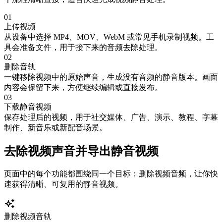
01
上传视频
从设备中选择 MP4、MOV、WebM 或常见手机录制视频。工
具会准备文件，用于接下来的音频去除处理。
02
删除音轨
一键移除视频中的原始声音，生成没有音频的静音版本。画面
内容会保留下来，方便继续编辑或直接发布。
03
下载静音视频
保存处理后的视频，用于社交媒体、广告、演示、教程、字幕
制作、新音乐或新配音场景。
去除视频声音并导出静音视频
页面中的每个功能都围绕同一个目标：删除视频音频，让你快
速获得清晰、可复用的静音视频。
删除视频音轨