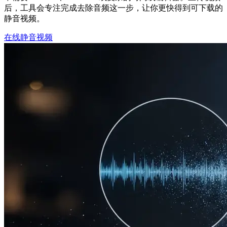
后，工具会专注完成去除音频这一步，让你更快得到可下载的
静音视频。
在线静音视频