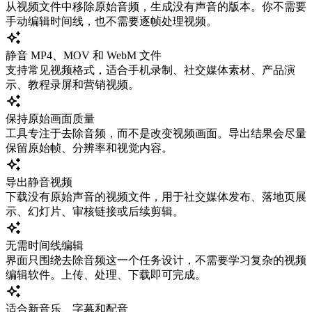
从视频文件中移除原始音频，生成没有声音的版本。你不需要
手动编辑时间线，也不需要逐帧处理视频。
静音 MP4、MOV 和 WebM 文件
支持常见视频格式，适合手机录制、社交媒体素材、产品演
示、教程录屏和营销视频。
保持原始画面质量
工具专注于去除音频，而不是改变视频画面。导出结果会尽量
保留原始帧、分辨率和视觉内容。
导出静音视频
下载没有原始声音的视频文件，用于社交媒体发布、落地页展
示、幻灯片、审核链接或后续剪辑。
无需时间线编辑
界面只围绕去除音频这一个任务设计，不需要学习复杂的视频
编辑软件。上传、处理、下载即可完成。
适合新音乐、字幕和配音