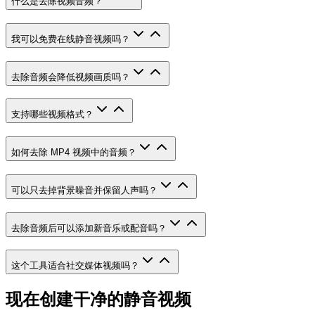
什么是去除视频音频？
我可以免费在线静音视频吗？
去除音频会降低视频画质吗？
支持哪些视频格式？
如何去除 MP4 视频中的音频？
可以只去掉背景噪音并保留人声吗？
去除音频后可以添加新音乐或配音吗？
这个工具适合社交媒体视频吗？
现在创建干净的静音视频