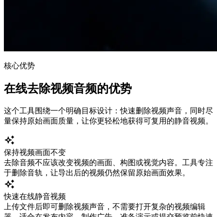
核心优势
在线去除视频音频的优势
这个工具围绕一个明确目标设计：快速删除视频声音，同时尽
量保持原始画面质量，让你更轻松地获得可复用的静音视频。
保持视频画面不变
去除音频不应该改变视频的画面、构图或视觉内容。工具专注
于删除音轨，让导出后的视频仍然保留原始画面效果。
快速在线静音视频
上传文件后即可删除视频声音，不需要打开复杂的视频编辑
器。适合在发布内容、制作广告、准备演示或提交预览前快速