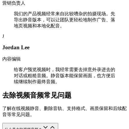
营销负责人
我们的产品视频经常来自比较嘈杂的拍摄现场。先
导出静音版本，可以让团队更轻松地制作广告、落
地页视频和本地化配音。
J
Jordan Lee
内容编辑
给客户预览视频时，我经常需要去掉意外录进去的
对话或粗糙音频。静音版本能保留画面，也方便后
续继续制作最终音频。
去除视频音频常见问题
了解在线视频静音、删除音轨、支持格式、画质保留和后续配
音等常见问题。